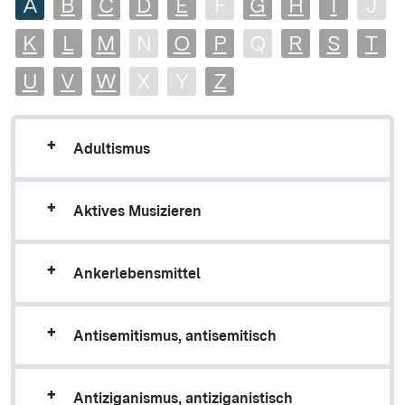
A
B
C
D
E
F
G
H
I
J
K
L
M
N
O
P
Q
R
S
T
U
V
W
X
Y
Z
Adultismus
Aktives Musizieren
Ankerlebensmittel
Antisemitismus, antisemitisch
Antiziganismus, antiziganistisch