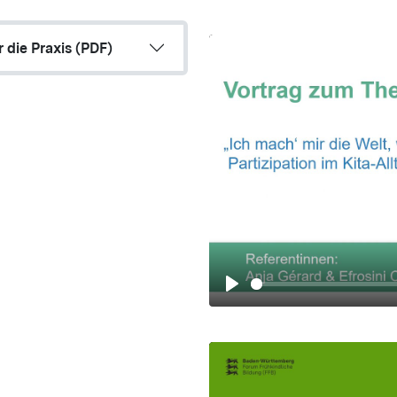
r die Praxis (PDF)
P
l
a
y