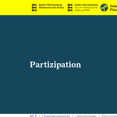
Partizipation
WLP
Orientierungsplan
Leitprinzipien
Partizipat