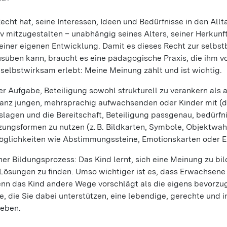
echt hat, seine Interessen, Ideen und Bedürfnisse in den All
 mitzugestalten – unabhängig seines Alters, seiner Herkunft
einer eigenen Entwicklung. Damit es dieses Recht zur selbst
ausüben kann, braucht es eine pädagogische Praxis, die ihm
 selbstwirksam erlebt: Meine Meinung zählt und ist wichtig.
r Aufgabe, Beteiligung sowohl strukturell zu verankern als 
e ganz jungen, mehrsprachig aufwachsenden oder Kinder mit (
agen und die Bereitschaft, Beteiligung passgenau, bedürfnis
tzungsformen zu nutzen (z. B. Bildkarten, Symbole, Objektwa
glichkeiten wie Abstimmungssteine, Emotionskarten oder 
her Bildungsprozess: Das Kind lernt, sich eine Meinung zu bi
ungen zu finden. Umso wichtiger ist es, dass Erwachsene d
nn das Kind andere Wege vorschlägt als die eigens bevorzugt
e, die Sie dabei unterstützen, eine lebendige, gerechte und i
leben.